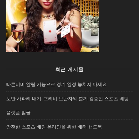
최근 게시물
빠른티비 알림 기능으로 경기 일정 놓치지 마세요
보안 사파리 내기: 프리비 보난자와 함께 검증된 스포츠 베팅
플랫폼 발굴
안전한 스포츠 베팅 온라인을 위한 베터 핸드북