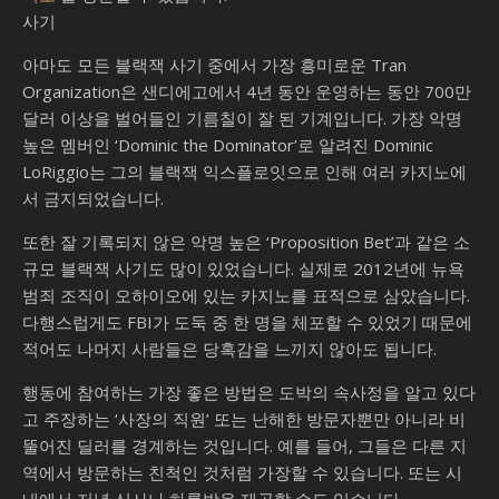
사기
아마도 모든 블랙잭 사기 중에서 가장 흥미로운 Tran
Organization은 샌디에고에서 4년 동안 운영하는 동안 700만
달러 이상을 벌어들인 기름칠이 잘 된 기계입니다. 가장 악명
높은 멤버인 ‘Dominic the Dominator’로 알려진 Dominic
LoRiggio는 그의 블랙잭 익스플로잇으로 인해 여러 카지노에
서 금지되었습니다.
또한 잘 기록되지 않은 악명 높은 ‘Proposition Bet’과 같은 소
규모 블랙잭 사기도 많이 있었습니다. 실제로 2012년에 뉴욕
범죄 조직이 오하이오에 있는 카지노를 표적으로 삼았습니다.
다행스럽게도 FBI가 도둑 중 한 명을 체포할 수 있었기 때문에
적어도 나머지 사람들은 당혹감을 느끼지 않아도 됩니다.
행동에 참여하는 가장 좋은 방법은 도박의 속사정을 알고 있다
고 주장하는 ‘사장의 직원’ 또는 난해한 방문자뿐만 아니라 비
뚤어진 딜러를 경계하는 것입니다. 예를 들어, 그들은 다른 지
역에서 방문하는 친척인 것처럼 가장할 수 있습니다. 또는 시
내에서 저녁 식사나 하룻밤을 제공할 수도 있습니다.