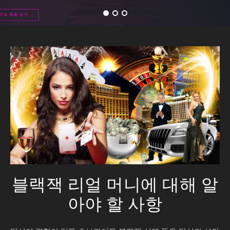
블랙잭 리얼 머니에 대해 알
아야 할 사항