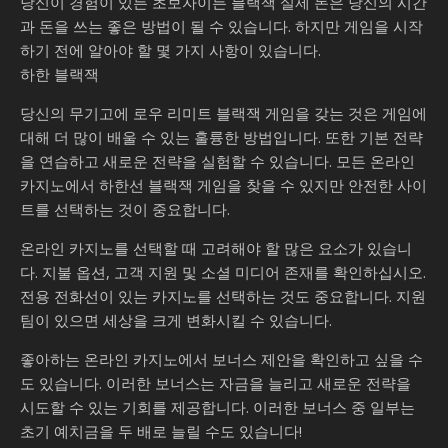
당신이 경험이 있든 초보자이든 블랙잭 실제 돈은 당신의 시간
과 돈을 쓰는 좋은 방법이 될 수 있습니다. 하지만 게임을 시작
하기 전에 알아야 할 몇 가지 사항이 있습니다.
하한 블랙잭
당신의 무기고에 로우 리미트 블랙잭 게임을 갖는 것은 게임에
대해 더 많이 배울 수 있는 훌륭한 방법입니다. 또한 기본 전략
을 연습하고 새로운 전략을 실험할 수 있습니다. 모든 온라인
카지노에서 하한선 블랙잭 게임을 찾을 수 있지만 안전한 사이
트를 선택하는 것이 중요합니다.
온라인 카지노를 선택할 때 고려해야 할 많은 요소가 있습니
다. 지불 옵션, 고객 지원 및 소셜 미디어 존재를 확인하십시오.
전용 전화선이 있는 카지노를 선택하는 것도 중요합니다. 지원
팀이 있으면 세상을 크게 변화시킬 수 있습니다.
좋아하는 온라인 카지노에서 보너스 제안을 확인하고 싶을 수
도 있습니다. 이러한 보너스는 자금을 늘리고 새로운 전략을
시도할 수 있는 기회를 제공합니다. 이러한 보너스 중 일부는
초기 예치금을 두 배로 늘릴 수도 있습니다!