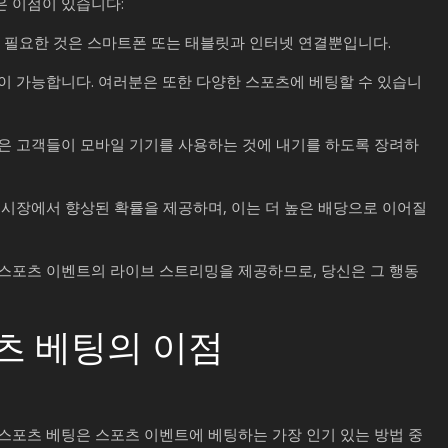
은 이점이 있습니다:
다. 필요한 것은 스마트폰 또는 태블릿과 인터넷 연결뿐입니다.
베팅이 가능합니다. 여러분은 또한 다양한 스포츠에 베팅할 수 있습니
책들은 고객들이 모바일 기기를 사용하는 것에 내기를 하도록 장려하
정 시장에서 향상된 확률을 제공하며, 이는 더 높은 배당으로 이어질
는 스포츠 이벤트의 라이브 스트리밍을 제공하므로, 당신은 그 행동
츠 베팅의 이점
스포츠 베팅은 스포츠 이벤트에 베팅하는 가장 인기 있는 방법 중