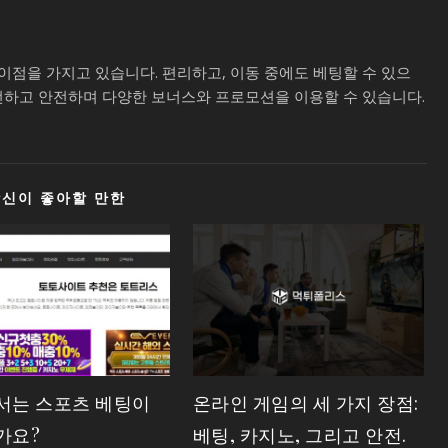
이점을 가지고 있습니다. 편리하고, 이동 중에도 베팅할 수 있으
안전하고 안전하며 다양한 보너스와 프로모션을 이용할 수 있습니다.
신이 좋아할 만한
서는 스포츠 베팅이
온라인 게임의 세 가지 장점:
가요?
베팅, 카지노, 그리고 안전.