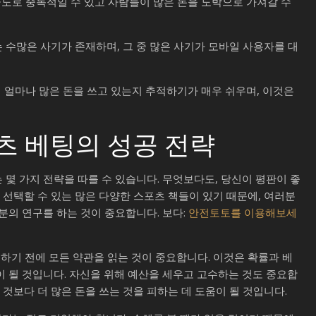
극도로 중독적일 수 있고 사람들이 많은 돈을 도박으로 가져갈 수
는 수많은 사기가 존재하며, 그 중 많은 사기가 모바일 사용자를 대
에 얼마나 많은 돈을 쓰고 있는지 추적하기가 매우 쉬우며, 이것은
츠 베팅의 성공 전략
몇 가지 전략을 따를 수 있습니다. 무엇보다도, 당신이 평판이 좋
 선택할 수 있는 많은 다양한 스포츠 책들이 있기 때문에, 여러분
분의 연구를 하는 것이 중요합니다. 보다:
안전토토를 이용해보세
 하기 전에 모든 약관을 읽는 것이 중요합니다. 이것은 확률과 베
 될 것입니다. 자신을 위해 예산을 세우고 고수하는 것도 중요합
 것보다 더 많은 돈을 쓰는 것을 피하는 데 도움이 될 것입니다.