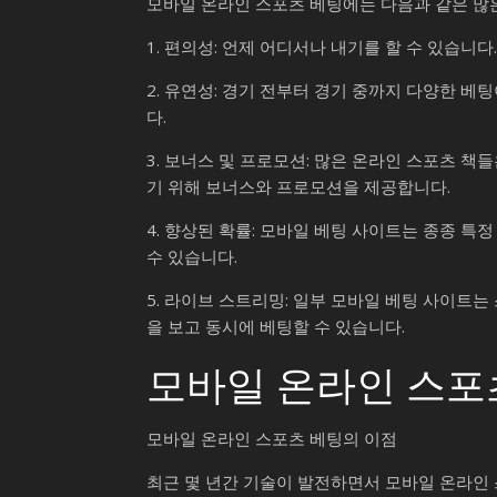
모바일 온라인 스포츠 베팅에는 다음과 같은 많
1. 편의성: 언제 어디서나 내기를 할 수 있습니
2. 유연성: 경기 전부터 경기 중까지 다양한 
다.
3. 보너스 및 프로모션: 많은 온라인 스포츠 
기 위해 보너스와 프로모션을 제공합니다.
4. 향상된 확률: 모바일 베팅 사이트는 종종 특
수 있습니다.
5. 라이브 스트리밍: 일부 모바일 베팅 사이트
을 보고 동시에 베팅할 수 있습니다.
모바일 온라인 스포
모바일 온라인 스포츠 베팅의 이점
최근 몇 년간 기술이 발전하면서 모바일 온라인 