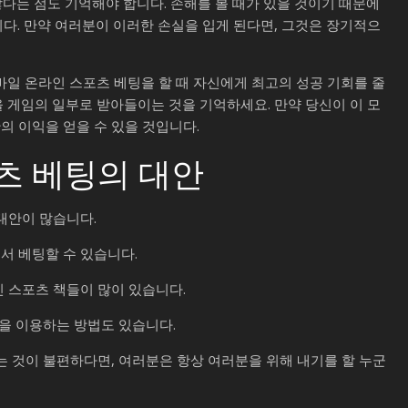
않다는 점도 기억해야 합니다. 손해를 볼 때가 있을 것이기 때문에
다. 만약 여러분이 이러한 손실을 입게 된다면, 그것은 장기적으
일 온라인 스포츠 베팅을 할 때 자신에게 최고의 성공 기회를 줄
을 게임의 일부로 받아들이는 것을 기억하세요. 만약 당신이 이 모
의 이익을 얻을 수 있을 것입니다.
츠 베팅의 대안
 대안이 많습니다.
서 베팅할 수 있습니다.
인 스포츠 책들이 많이 있습니다.
앱을 이용하는 방법도 있습니다.
하는 것이 불편하다면, 여러분은 항상 여러분을 위해 내기를 할 누군