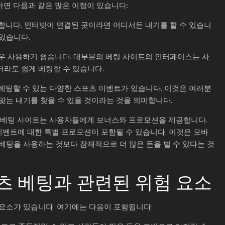
면 다음과 같은 많은 이점이 있습니다:
합니다. 인터넷이 연결된 곳이라면 어디서든 내기를 할 수 있습니
 있습니다.
매우 사용하기 쉽습니다. 대부분의 베팅 사이트의 인터페이스는 사
더라도 쉽게 베팅할 수 있습니다.
베팅할 수 있는 다양한 스포츠 이벤트가 있습니다. 이것은 여러분
맞는 내기를 찾을 수 있을 것이라는 것을 의미합니다.
츠 베팅 사이트는 사용자들에게 보너스와 프로모션을 제공합니다.
 이벤트에 대한 특별 프로모션이 포함될 수 있습니다. 이것은 모바
베팅을 사용하는 것보다 잠재적으로 더 많은 돈을 벌 수 있다는 것
츠 베팅과 관련된 위험 요소
 요소가 있습니다. 여기에는 다음이 포함됩니다: