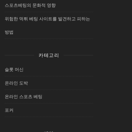
스포츠베팅의 문화적 영향
위험한 먹튀 베팅 사이트를 발견하고 피하는
방법
카테고리
슬롯 머신
온라인 도박
온라인 스포츠 베팅
포커