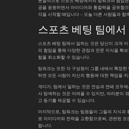
본질적으로 스포츠 베팅에서의 팀워크와 협업은 
공을 응원하면서 아이디어와 통찰력을 공유함으
각을 시작할 때입니다 – 오늘 다른 사람들과 함
스포츠 베팅 팀에서
스포츠 베팅 팀에서 일하는 것은 당신이 크게 이
의 협업을 통해 다양한 관점과 전문 지식을 확보
험을 최소화할 수 있습니다.
팀워크는 또한 각 구성원이 그룹 내에서 특정한
하면 모든 사람이 자신의 행동에 대한 책임을 지
게다가, 팀에서 일하는 것은 연승과 연패 모두에
서 탐색하는 것은 어려울 수 있지만, 여러분이 
고 동기를 제공할 수 있습니다.
마지막으로, 팀워크는 팀원들이 그들의 지식과 
로 아이디어와 전략을 교환함으로써, 관련된 모든
됩니다.