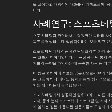
을 설정하고 개방적인 대화를 장려함으로써, 팀은
니다.
사례연구: 스포츠베
스포츠 베팅과 관련해서는 팀워크가 승패의 차이
목표를 달성하는 데 핵심적이라는 것을 알고 있
스포츠 베팅에서 성공적인 팀워크의 한 가지 좋은
구 그룹의 이야기입니다. 각 구성원은 팀 통계 분
확률의 동향을 파악하는 데 능숙한 사람 등 다
이 팀은 협력하여 정보를 공유함으로써 여러 시즌
은 그룹 채팅과 비디오 통화를 통해 정기적으로 
치를 제공하는지 결정했습니다.
스포츠 베팅에서 성공적인 팀워크의 또 다른 예는
고서, 통계 분석 소프트웨어 프로그램 및 기타 
께 일하는 경험이 풍부한 전문가들로 구성되어 