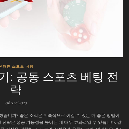
온라인 스포츠 베팅
: 공동 스포츠 베팅 전
략
06/02/2023
쳤습니까? 좋은 소식은 지속적으로 이길 수 있는 더 좋은 방법이
팅 전략은 성공 가능성을 높이는 데 매우 효과적일 수 있습니다. 같