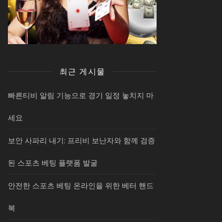
최근 게시물
빠른티비 알림 기능으로 경기 일정 놓치지 마
세요
보안 사파리 내기: 프리비 보난자와 함께 검증
된 스포츠 베팅 플랫폼 발굴
안전한 스포츠 베팅 온라인을 위한 베터 핸드
북